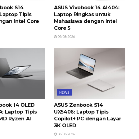
book S14
ASUS Vivobook 14 A1404:
Laptop Tipis
Laptop Ringkas untuk
ngan Intel Core
Mahasiswa dengan Intel
Core 5
09/03/2026
NEWS
book 14 OLED
ASUS Zenbook S14
 Laptop Tipis
UX5406: Laptop Tipis
MD Ryzen AI
Copilot+ PC dengan Layar
3K OLED
06/03/2026