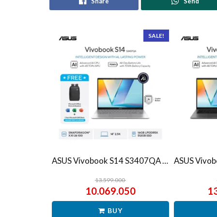
Share
Send
SALE!
ASUS Vivobook S14 S3407QA – IPSP151M – Matte Gray
13.599.000
10.069.050
1
BUY