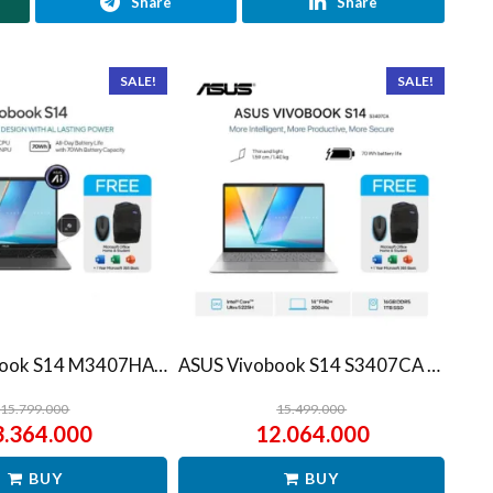
Share
Share
SALE!
SALE!
ASUS Vivobook S14 M3407HA Ryzen 7 260 1TB SSD 16GB WUXGA IPS Win11+OHS
ASUS Vivobook S14 S3407CA Ultra 5 225H 1TB SSD 16GB WUXGA IPS Win11+OHS
15.799.000
15.499.000
3.364.000
12.064.000
BUY
BUY