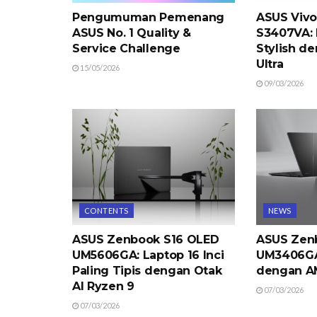
Pengumuman Pemenang
ASUS Vivo
ASUS No. 1 Quality &
S3407VA: 
Service Challenge
Stylish de
Ultra
15/05/2026
09/03/2026
CONTENTS
NEWS
ASUS Zenbook S16 OLED
ASUS Zen
UM5606GA: Laptop 16 Inci
UM3406GA:
Paling Tipis dengan Otak
dengan A
AI Ryzen 9
07/03/2026
07/03/2026