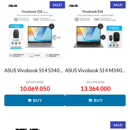
SALE!
SALE!
ASUS Vivobook S14 S3407QA – IPSP151M – Matte Gray
ASUS Vivobook S14 M3407HA Ryzen 7 260 1TB SSD 16GB WUXGA IPS Win11+OHS
13.599.000
15.799.000
10.069.050
13.364.000
BUY
BUY
SALE!