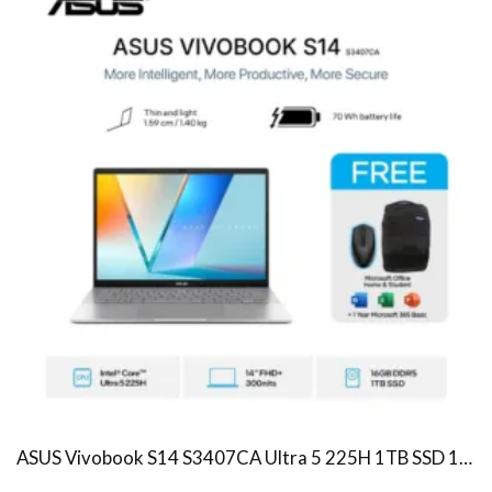
ASUS Vivobook S14 S3407CA Ultra 5 225H 1TB SSD 16GB WUXGA IPS Win11+OHS