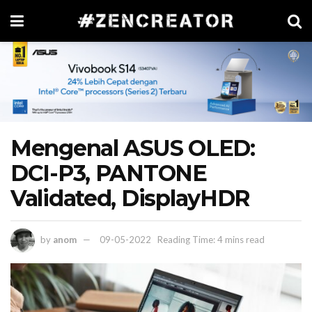
Mengenal ASUS OLED:
DCI-P3, PANTONE
Validated, DisplayHDR
by
anom
09-05-2022
Reading Time: 4 mins read