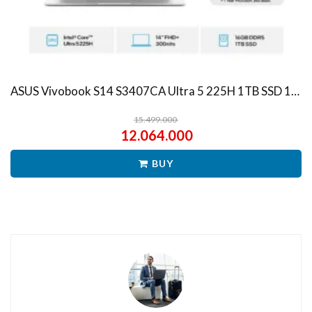
ASUS Vivobook S14 S3407CA Ultra 5 225H 1TB SSD 16GB WUXGA IPS Win11+OHS
15.499.000
12.064.000
BUY