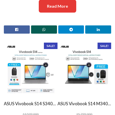
Read More
SALE!
SALE!
ASUS Vivobook S14 S3407QA – IPSP151M – Matte Gray
ASUS Vivobook S14 M3407HA Ryzen 7 260 1TB SSD 16GB WUXGA IPS Win11+OHS
13.599.000
15.799.000