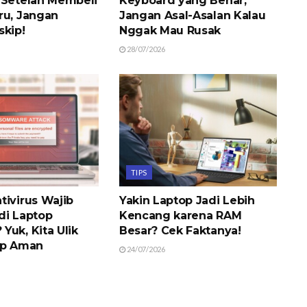
 Setelah Membeli
Keyboard yang Benar,
ru, Jangan
Jangan Asal-Asalan Kalau
skip!
Nggak Mau Rusak
28/07/2026
TIPS
tivirus Wajib
Yakin Laptop Jadi Lebih
di Laptop
Kencang karena RAM
Yuk, Kita Ulik
Besar? Cek Faktanya!
op Aman
24/07/2026