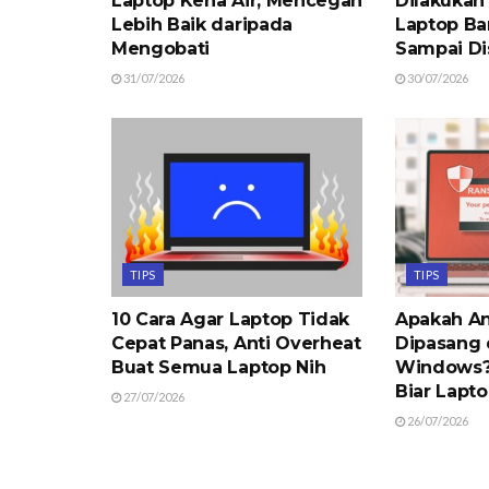
Laptop Kena Air, Mencegah
Dilakukan
Lebih Baik daripada
Laptop Ba
Mengobati
Sampai Di
31/07/2026
30/07/2026
TIPS
TIPS
10 Cara Agar Laptop Tidak
Apakah An
Cepat Panas, Anti Overheat
Dipasang 
Buat Semua Laptop Nih
Windows? 
Biar Lapt
27/07/2026
26/07/2026