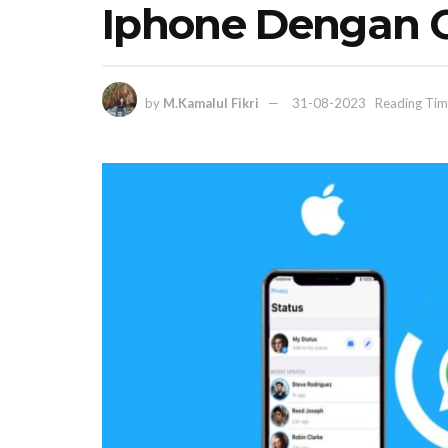
Iphone Dengan 
by
M.Kamalul Fikri
31-08-2023
Reading Tim