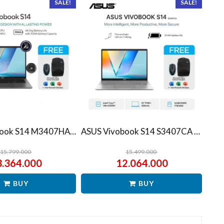
SALE!
SALE!
ASUS Vivobook S14 M3407HA Ryzen 7 260 1TB SSD 16GB WUXGA IPS Win11+OHS
ASUS Vivobook S14 S3407CA Ultra 5 225H 1TB SSD 16GB WUXGA IPS Win11+OHS
15.799.000
15.499.000
3.364.000
12.064.000
BUY
BUY