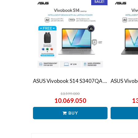
SALE!
ASUS Vivobook S14 S3407QA – IPSP151M – Matte Gray
13.599.000
10.069.050
1
BUY