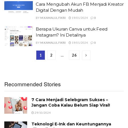
Cara Mengubah Akun FB Menjadi Kreator
Digital Dengan Mudah
BY
M.KAMALUL FIKRI
19/01/2024
0
Berapa Ukuran Canva untuk Feed
Instagram? Ini Detailnya
BY
M.KAMALUL FIKRI
19/01/2024
0
1
2
…
26
Recommended Stories
7 Cara Menjadi Selebgram Sukses –
Jangan Coba Kalau Belum Siap Viral!
29/10/2024
Teknologi E-Ink dan Keuntungannya