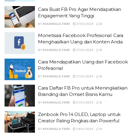
Cara Buat FB Pro Agar Mendapatkan
Engagement Yang Tinggi
BY
M.KAMALUL FIKRI
27/01/2024
0
Monetisasi Facebook Profesional: Cara
Menghasilkan Uang dari Konten Anda
BY
M.KAMALUL FIKRI
27/01/2024
0
Cara Mendapatkan Uang dari Facebook
Profesional
BY
M.KAMALUL FIKRI
27/01/2024
0
Cara Daftar FB Pro untuk Meningkatkan
Branding dan Omset Bisnis Kamu
BY
M.KAMALUL FIKRI
27/01/2024
0
Zenbook Pro 14 OLED, Laptop untuk
Creator Paling Ringkas dan Powerful
BY
M.KAMALUL FIKRI
24/01/2024
0