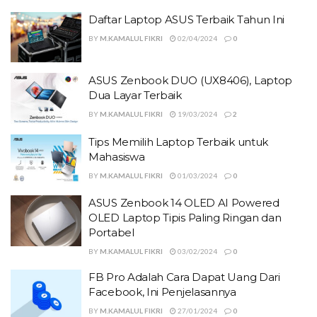
Daftar Laptop ASUS Terbaik Tahun Ini
BY
M.KAMALUL FIKRI
02/04/2024
0
ASUS Zenbook DUO (UX8406), Laptop
Dua Layar Terbaik
BY
M.KAMALUL FIKRI
19/03/2024
2
Tips Memilih Laptop Terbaik untuk
Mahasiswa
BY
M.KAMALUL FIKRI
01/03/2024
0
ASUS Zenbook 14 OLED AI Powered
OLED Laptop Tipis Paling Ringan dan
Portabel
BY
M.KAMALUL FIKRI
03/02/2024
0
FB Pro Adalah Cara Dapat Uang Dari
Facebook, Ini Penjelasannya
BY
M.KAMALUL FIKRI
27/01/2024
0