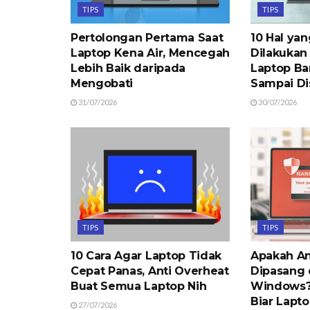
TIPS
TIPS
Pertolongan Pertama Saat
10 Hal ya
Laptop Kena Air, Mencegah
Dilakukan
Lebih Baik daripada
Laptop Ba
Mengobati
Sampai Di
31/07/2026
30/07/2026
TIPS
TIPS
10 Cara Agar Laptop Tidak
Apakah An
Cepat Panas, Anti Overheat
Dipasang 
Buat Semua Laptop Nih
Windows? 
Biar Lapt
27/07/2026