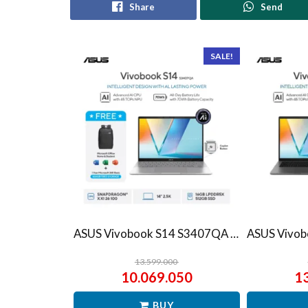
Share
Send
SALE!
ASUS Vivobook S14 S3407QA – IPSP151M – Matte Gray
13.599.000
10.069.050
1
BUY