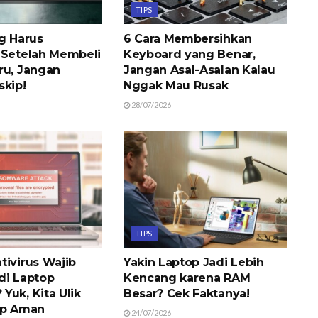
TIPS
ng Harus
6 Cara Membersihkan
 Setelah Membeli
Keyboard yang Benar,
ru, Jangan
Jangan Asal-Asalan Kalau
skip!
Nggak Mau Rusak
28/07/2026
TIPS
tivirus Wajib
Yakin Laptop Jadi Lebih
di Laptop
Kencang karena RAM
Yuk, Kita Ulik
Besar? Cek Faktanya!
op Aman
24/07/2026