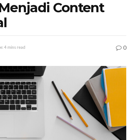
 Menjadi Content
al
0
e: 4 mins read