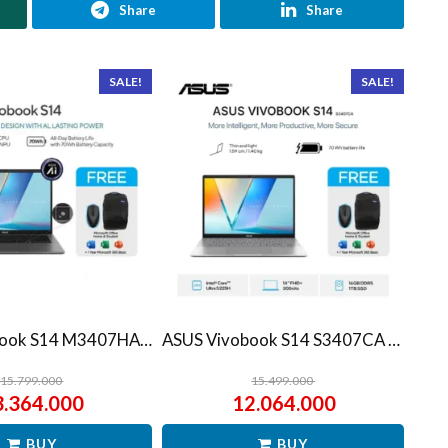
Share
Share
SALE!
SALE!
ASUS Vivobook S14 M3407HA Ryzen 7 260 1TB SSD 16GB WUXGA IPS Win11+OHS
ASUS Vivobook S14 S3407CA Ultra 5 225H 1TB SSD 16GB WUXGA IPS Win11+OHS
15.799.000
15.499.000
3.364.000
12.064.000
BUY
BUY