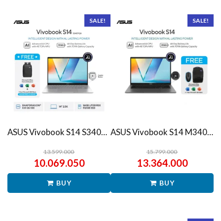
SALE!
SALE!
ASUS Vivobook S14 S3407QA – IPSP151M – Matte Gray
ASUS Vivobook S14 M3407HA Ryzen 7 260 1TB SSD 16GB WUXGA IPS Win11+OHS
13.599.000
15.799.000
10.069.050
13.364.000
BUY
BUY