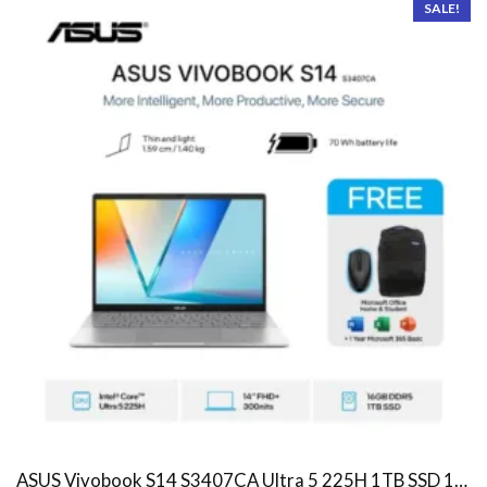
SALE!
ASUS Vivobook S14 S3407CA Ultra 5 225H 1TB SSD 16GB WUXGA IPS Win11+OHS