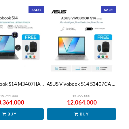
SALE!
SALE!
ASUS Vivobook S14 M3407HA Ryzen 7 260 1TB SSD 16GB WUXGA IPS Win11+OHS
ASUS Vivobook S14 S3407CA Ultra 5 225H 1TB SSD 16GB WUXGA IPS Win11+OHS
15.799.000
15.499.000
3.364.000
12.064.000
BUY
BUY