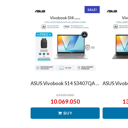
SALE!
ASUS Vivobook S14 S3407QA – IPSP151M – Matte Gray
13.599.000
10.069.050
1
BUY