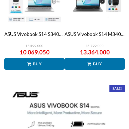
ASUS Vivobook S14 S3407QA – IPSP151M – Matte Gray
ASUS Vivobook S14 M3407HA Ryzen 7 260 1TB SSD 16GB WUXGA IPS Win11+OHS
13.599.000
15.799.000
10.069.050
13.364.000
BUY
BUY
SALE!