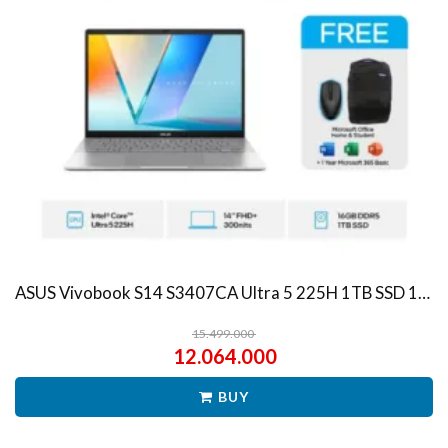
ASUS Vivobook S14 S3407CA Ultra 5 225H 1TB SSD 16GB WUXGA IPS Win11+OHS
15.499.000
12.064.000
BUY