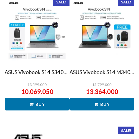
SALE!
SALE!
ASUS Vivobook S14 S3407QA – IPSP151M – Matte Gray
ASUS Vivobook S14 M3407HA Ryzen 7 260 1TB SSD 16GB WUXGA IPS Win11+OHS
13.599.000
15.799.000
10.069.050
13.364.000
BUY
BUY
SALE!