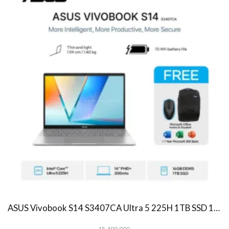
ASUS Vivobook S14 S3407CA Ultra 5 225H 1TB SSD 16GB WUXGA IPS Win11+OHS
15.499.000