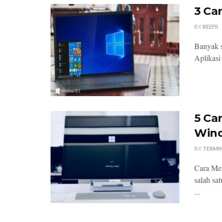
3 Ca
BY
REEFII
Banyak s
Aplikasi
5 Ca
Wind
BY
TERMI
Cara Me
salah sa
...