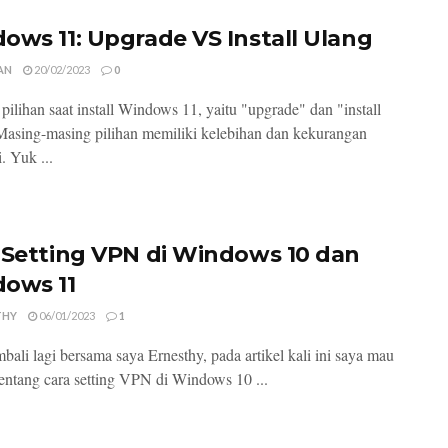
ows 11: Upgrade VS Install Ulang
AN
20/02/2023
0
pilihan saat install Windows 11, yaitu "upgrade" dan "install
Masing-masing pilihan memiliki kelebihan dan kekurangan
i. Yuk ...
 Setting VPN di Windows 10 dan
ows 11
THY
06/01/2023
1
bali lagi bersama saya Ernesthy, pada artikel kali ini saya mau
tentang cara setting VPN di Windows 10 ...