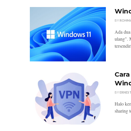
Wind
BY
ROHM
Ada dua 
ulang". 
tersendir
Cara
Wind
BY
ERNES
Halo kem
sharing 