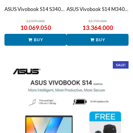
ASUS Vivobook S14 S3407QA – IPSP151M – Matte Gray
ASUS Vivobook S14 M3407HA Ryzen 7 260 1TB SSD 16GB WUXGA IPS Win11+OHS
13.599.000
15.799.000
10.069.050
13.364.000
BUY
BUY
SALE!