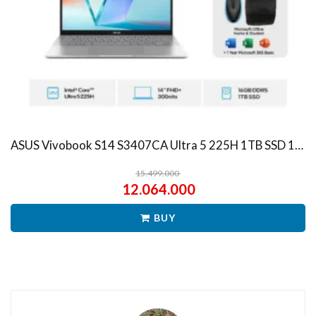
ASUS Vivobook S14 S3407CA Ultra 5 225H 1TB SSD 16GB WUXGA IPS Win11+OHS
15.499.000
12.064.000
BUY