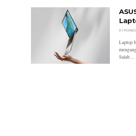
ASUS
Lapt
BY
POND
Laptop b
mengangk
Salah ...