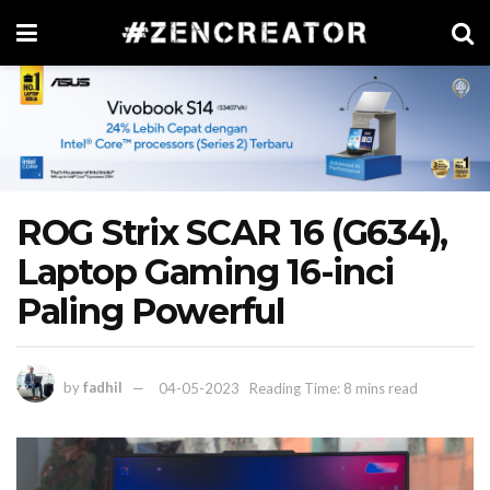
ROG Strix SCAR 16 (G634),
Laptop Gaming 16-inci
Paling Powerful
by
fadhil
04-05-2023
Reading Time: 8 mins read