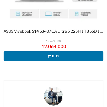
ASUS Vivobook S14 S3407CA Ultra 5 225H 1TB SSD 16GB WUXGA IPS Win11+OHS
15.499.000
12.064.000
BUY