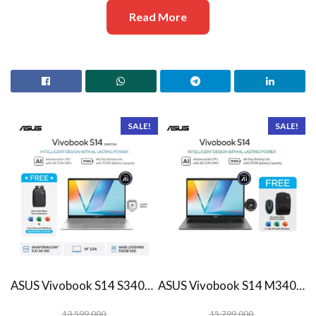
Read More
SALE!
SALE!
ASUS Vivobook S14 S3407QA – IPSP151M – Matte Gray
ASUS Vivobook S14 M3407HA Ryzen 7 260 1TB SSD 16GB WUXGA IPS Win11+OHS
13.599.000
15.799.000