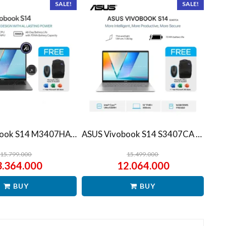
SALE!
SALE!
ASUS Vivobook S14 M3407HA Ryzen 7 260 1TB SSD 16GB WUXGA IPS Win11+OHS
ASUS Vivobook S14 S3407CA Ultra 5 225H 1TB SSD 16GB WUXGA IPS Win11+OHS
15.799.000
15.499.000
3.364.000
12.064.000
BUY
BUY