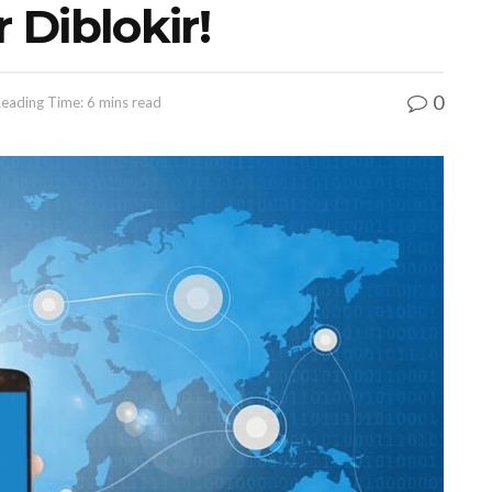
 Diblokir!
0
eading Time: 6 mins read