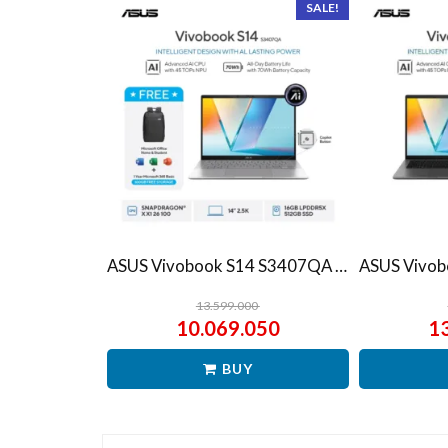
SALE!
ASUS Vivobook S14 S3407QA – IPSP151M – Matte Gray
13.599.000
10.069.050
1
BUY