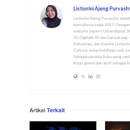
Listiorini Ajeng Purvash
Listiorini Ajeng Purvashti adal
menulisnya sejak 2017. Dengan l
website seperti Urbandigital, 
ID, Digitalic ID dan banyak lag
Keluyuran, dan Kamini. Listiori
Culture, www.hobihepi.com, se
Sebagai pecinta buku yang seri
lintas genre dan aktif sebagai
Artikel
Terkait