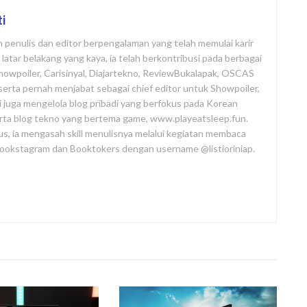
ti
ah penulis dan editor berpengalaman yang telah memulai karir
atar belakang yang kaya, ia telah berkontribusi pada berbagai
Showpoiler, Carisinyal, Diajartekno, ReviewBukalapak, OSCAS
i, serta pernah menjabat sebagai chief editor untuk Showpoiler,
ni juga mengelola blog pribadi yang berfokus pada Korean
rta blog tekno yang bertema game, www.playeatsleep.fun.
us, ia mengasah skill menulisnya melalui kegiatan membaca
 Bookstagram dan Booktokers dengan username @listioriniap.