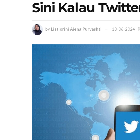
Sini Kalau Twitter
by
Listiorini Ajeng Purvashti
10-06-2024
R