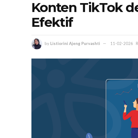
Konten TikTok d
Efektif
by
Listiorini Ajeng Purvashti
11-02-2026
R