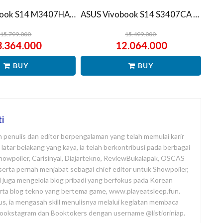
ASUS Vivobook S14 M3407HA Ryzen 7 260 1TB SSD 16GB WUXGA IPS Win11+OHS
ASUS Vivobook S14 S3407CA Ultra 5 225H 1TB SSD 16GB WUXGA IPS Win11+OHS
15.799.000
15.499.000
3.364.000
12.064.000
BUY
BUY
ti
ah penulis dan editor berpengalaman yang telah memulai karir
atar belakang yang kaya, ia telah berkontribusi pada berbagai
Showpoiler, Carisinyal, Diajartekno, ReviewBukalapak, OSCAS
i, serta pernah menjabat sebagai chief editor untuk Showpoiler,
ni juga mengelola blog pribadi yang berfokus pada Korean
rta blog tekno yang bertema game, www.playeatsleep.fun.
us, ia mengasah skill menulisnya melalui kegiatan membaca
 Bookstagram dan Booktokers dengan username @listioriniap.