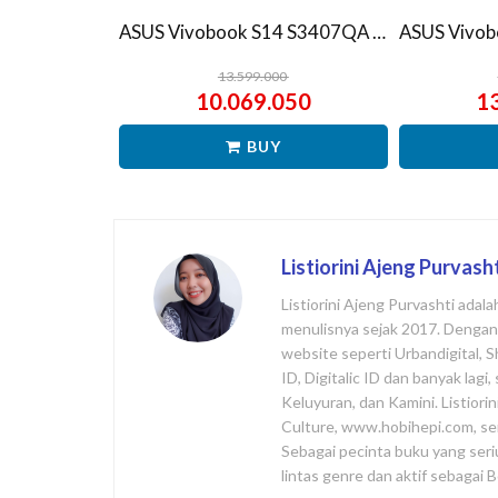
ASUS Vivobook S14 S3407QA – IPSP151M – Matte Gray
13.599.000
10.069.050
1
BUY
Listiorini Ajeng Purvash
Listiorini Ajeng Purvashti adal
menulisnya sejak 2017. Dengan l
website seperti Urbandigital, 
ID, Digitalic ID dan banyak lag
Keluyuran, dan Kamini. Listiori
Culture, www.hobihepi.com, se
Sebagai pecinta buku yang seri
lintas genre dan aktif sebagai