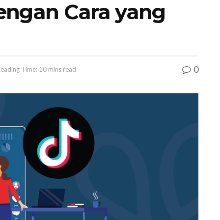
engan Cara yang
0
eading Time: 10 mins read