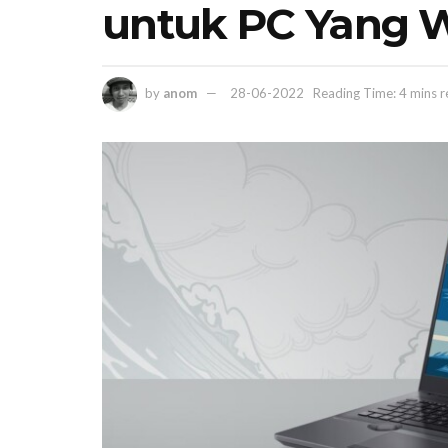
untuk PC Yang 
by
anom
28-06-2022
Reading Time: 4 mins 