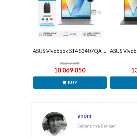
ASUS Vivobook S14 S3407QA – IPSP151M – Matte Gray
13.599.000
10.069.050
1
BUY
anom
Sebenarnya Batman