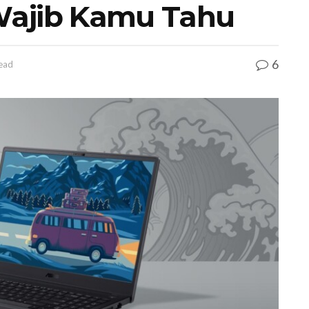
Wajib Kamu Tahu
6
read