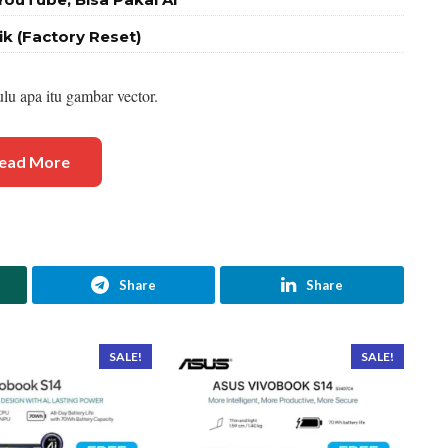
k (Factory Reset)
ulu apa itu gambar vector.
ead More
Share
Share
SALE!
SALE!