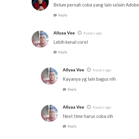
Belum pernah coba yang lain selain Adobe 
Reply
Allyaa Vee
4 years ago
Lebih kenal corel
Reply
Allyaa Vee
4 years ago
Kayanya yg lain bagus nih
Reply
Allyaa Vee
4 years ago
Next time harus coba sih
Reply