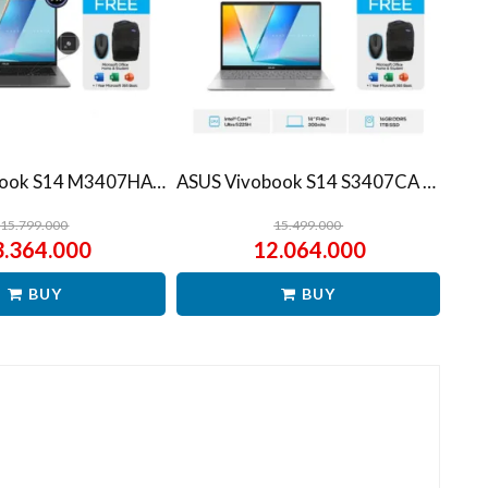
ASUS Vivobook S14 M3407HA Ryzen 7 260 1TB SSD 16GB WUXGA IPS Win11+OHS
ASUS Vivobook S14 S3407CA Ultra 5 225H 1TB SSD 16GB WUXGA IPS Win11+OHS
15.799.000
15.499.000
3.364.000
12.064.000
BUY
BUY