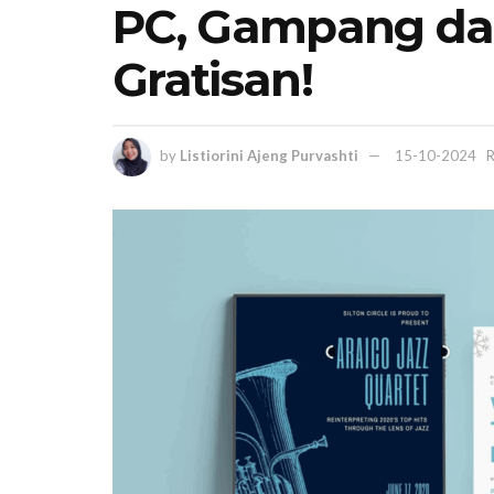
PC, Gampang da
Gratisan!
by
Listiorini Ajeng Purvashti
15-10-2024
R