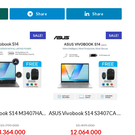
Share
Share
SALE!
SALE!
ASUS Vivobook S14 M3407HA Ryzen 7 260 1TB SSD 16GB WUXGA IPS Win11+OHS
ASUS Vivobook S14 S3407CA Ultra 5 225H 1TB SSD 16GB WUXGA IPS Win11+OHS
15.799.000
15.499.000
3.364.000
12.064.000