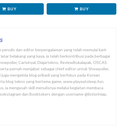
BUY
BUY
ti
ah penulis dan editor berpengalaman yang telah memulai karir
atar belakang yang kaya, ia telah berkontribusi pada berbagai
Showpoiler, Carisinyal, Diajartekno, ReviewBukalapak, OSCAS
i, serta pernah menjabat sebagai chief editor untuk Showpoiler,
ni juga mengelola blog pribadi yang berfokus pada Korean
rta blog tekno yang bertema game, www.playeatsleep.fun.
us, ia mengasah skill menulisnya melalui kegiatan membaca
 Bookstagram dan Booktokers dengan username @listioriniap.