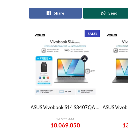
Share
Send
SALE!
ASUS Vivobook S14 S3407QA – IPSP151M – Matte Gray
13.599.000
10.069.050
1