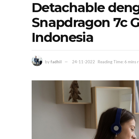
Detachable de
Snapdragon 7c G
Indonesia
by
fadhil
24-11-2022
Reading Time: 6 mins 