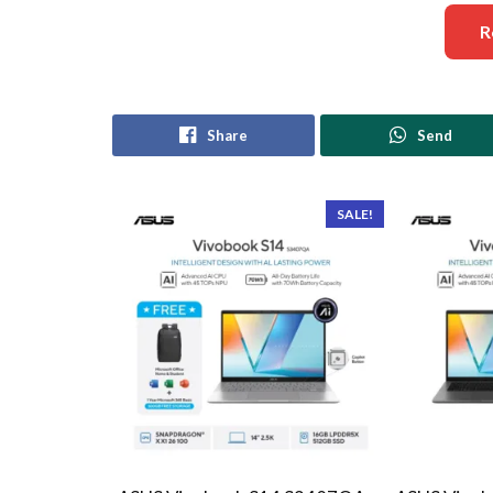
R
Share
Send
SALE!