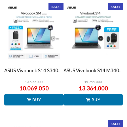
SALE!
SALE!
ASUS Vivobook S14 S3407QA – IPSP151M – Matte Gray
ASUS Vivobook S14 M3407HA Ryzen 7 260 1TB SSD 16GB WUXGA IPS Win11+OHS
13.599.000
15.799.000
10.069.050
13.364.000
BUY
BUY
SALE!