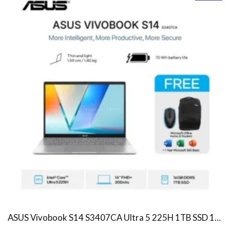
ASUS Vivobook S14 S3407CA Ultra 5 225H 1TB SSD 16GB WUXGA IPS Win11+OHS