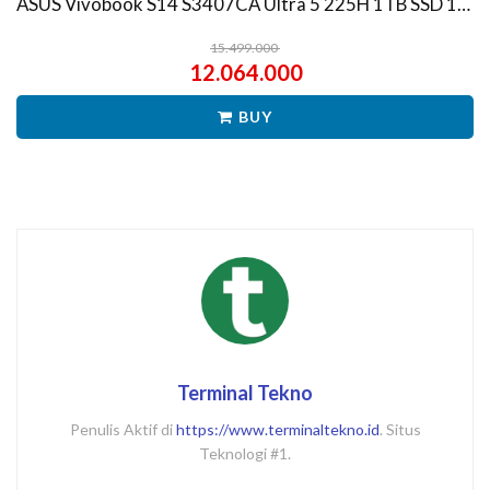
ASUS Vivobook S14 S3407CA Ultra 5 225H 1TB SSD 16GB WUXGA IPS Win11+OHS
15.499.000
12.064.000
BUY
Terminal Tekno
Penulis Aktif di
https://www.terminaltekno.id
. Situs
Teknologi #1.