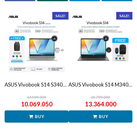
SALE!
SALE!
ASUS Vivobook S14 S3407QA – IPSP151M – Matte Gray
ASUS Vivobook S14 M3407HA Ryzen 7 260 1TB SSD 16GB WUXGA IPS Win11+OHS
13.599.000
15.799.000
10.069.050
13.364.000
BUY
BUY