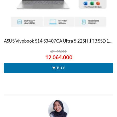
ASUS Vivobook S14 S3407CA Ultra 5 225H 1TB SSD 16GB WUXGA IPS Win11+OHS
15.499.000
12.064.000
BUY