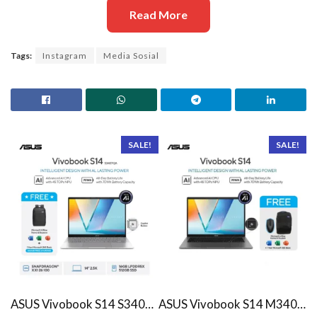
Read More
Tags:
Instagram
Media Sosial
SALE!
SALE!
ASUS Vivobook S14 S3407QA – IPSP151M – Matte Gray
ASUS Vivobook S14 M3407HA Ryzen 7 260 1TB SSD 16GB WUXGA IPS Win11+OHS