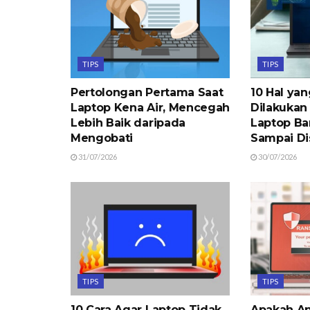
TIPS
TIPS
Pertolongan Pertama Saat
10 Hal ya
Laptop Kena Air, Mencegah
Dilakukan
Lebih Baik daripada
Laptop Ba
Mengobati
Sampai Di
31/07/2026
30/07/2026
TIPS
TIPS
10 Cara Agar Laptop Tidak
Apakah An