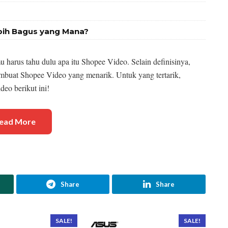
bih Bagus yang Mana?
harus tahu dulu apa itu Shopee Video. Selain definisinya,
embuat Shopee Video yang menarik. Untuk yang tertarik,
eo berikut ini!
ead More
Share
Share
SALE!
SALE!