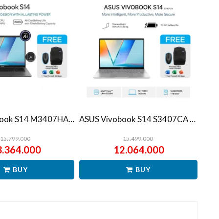
ASUS Vivobook S14 M3407HA Ryzen 7 260 1TB SSD 16GB WUXGA IPS Win11+OHS
ASUS Vivobook S14 S3407CA Ultra 5 225H 1TB SSD 16GB WUXGA IPS Win11+OHS
15.799.000
15.499.000
3.364.000
12.064.000
BUY
BUY