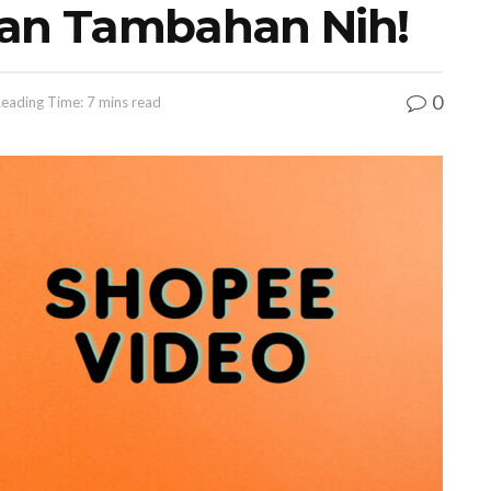
uan Tambahan Nih!
0
eading Time: 7 mins read