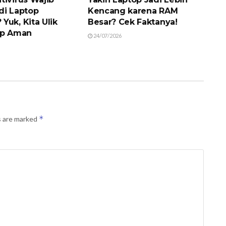
di Laptop
Kencang karena RAM
Yuk, Kita Ulik
Besar? Cek Faktanya!
op Aman
24/07/2026
*
s are marked