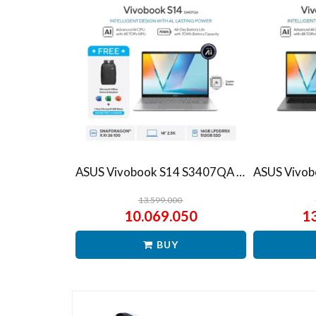
ASUS Vivobook S14 S3407QA – IPSP151M – Matte Gray
13.599.000
10.069.050
1
BUY