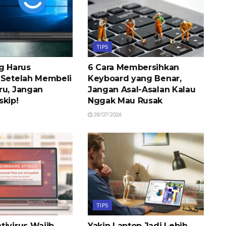
TIPS
ng Harus
6 Cara Membersihkan
 Setelah Membeli
Keyboard yang Benar,
ru, Jangan
Jangan Asal-Asalan Kalau
skip!
Nggak Mau Rusak
28/07/2026
TIPS
tivirus Wajib
Yakin Laptop Jadi Lebih