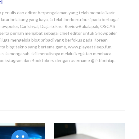
ti
ah penulis dan editor berpengalaman yang telah memulai karir
atar belakang yang kaya, ia telah berkontribusi pada berbagai
Showpoiler, Carisinyal, Diajartekno, ReviewBukalapak, OSCAS
i, serta pernah menjabat sebagai chief editor untuk Showpoiler,
ni juga mengelola blog pribadi yang berfokus pada Korean
rta blog tekno yang bertema game, www.playeatsleep.fun.
us, ia mengasah skill menulisnya melalui kegiatan membaca
 Bookstagram dan Booktokers dengan username @listioriniap.