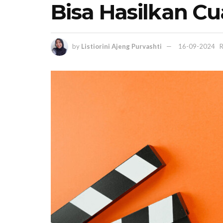
Bisa Hasilkan C
by
Listiorini Ajeng Purvashti
16-09-2024
R