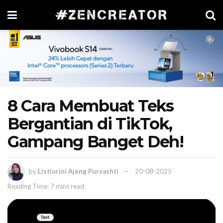
8 Cara Membuat Teks
Bergantian di TikTok,
Gampang Banget Deh!
by
Listiorini Ajeng Purvashti
20-08-2025
Reading Time: 7 mins read