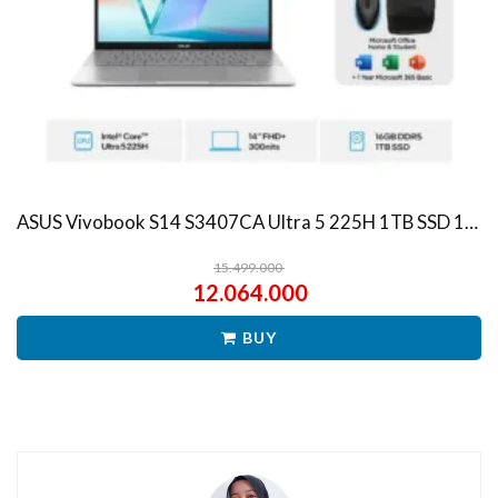
ASUS Vivobook S14 S3407CA Ultra 5 225H 1TB SSD 16GB WUXGA IPS Win11+OHS
15.499.000
12.064.000
BUY