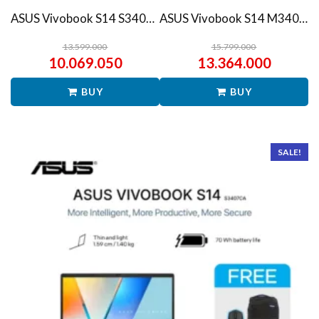
ASUS Vivobook S14 S3407QA – IPSP151M – Matte Gray
ASUS Vivobook S14 M3407HA Ryzen 7 260 1TB SSD 16GB WUXGA IPS Win11+OHS
13.599.000
15.799.000
10.069.050
13.364.000
BUY
BUY
SALE!