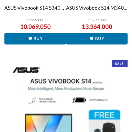
ASUS Vivobook S14 S3407QA – IPSP151M – Matte Gray
ASUS Vivobook S14 M3407HA Ryzen 7 260 1TB SSD 16GB WUXGA IPS Win11+OHS
13.599.000
15.799.000
10.069.050
13.364.000
BUY
BUY
SALE!