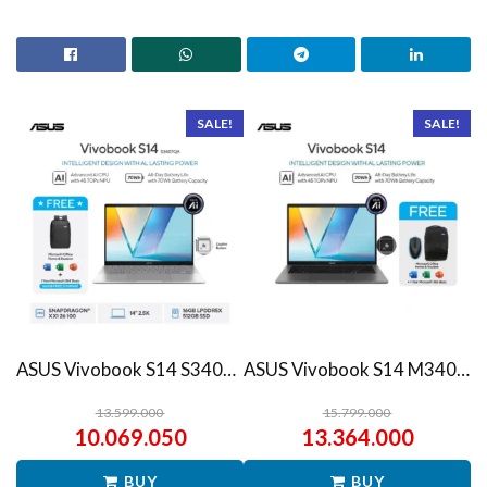
SALE!
SALE!
ASUS Vivobook S14 S3407QA – IPSP151M – Matte Gray
ASUS Vivobook S14 M3407HA Ryzen 7 260 1TB SSD 16GB WUXGA IPS Win11+OHS
13.599.000
15.799.000
10.069.050
13.364.000
BUY
BUY