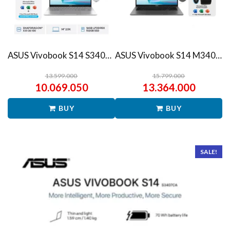
ASUS Vivobook S14 S3407QA – IPSP151M – Matte Gray
ASUS Vivobook S14 M3407HA Ryzen 7 260 1TB SSD 16GB WUXGA IPS Win11+OHS
13.599.000
15.799.000
10.069.050
13.364.000
BUY
BUY
SALE!