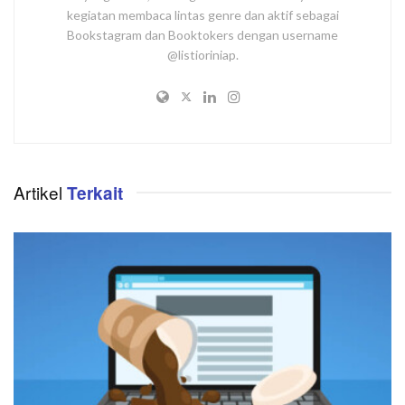
kegiatan membaca lintas genre dan aktif sebagai
Bookstagram dan Booktokers dengan username
@listioriniap.
Artikel
Terkait