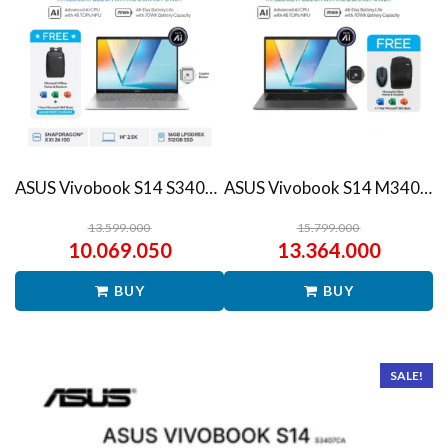
ASUS Vivobook S14 S3407QA – IPSP151M – Matte Gray
ASUS Vivobook S14 M3407HA Ryzen 7 260 1TB SSD 16GB WUXGA IPS Win11+OHS
13.599.000
15.799.000
10.069.050
13.364.000
BUY
BUY
SALE!