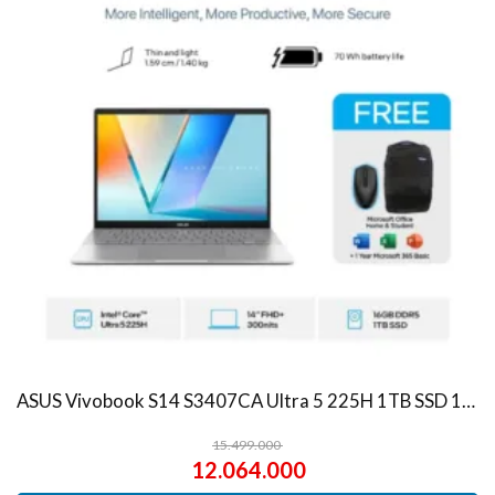
ASUS Vivobook S14 S3407CA Ultra 5 225H 1TB SSD 16GB WUXGA IPS Win11+OHS
15.499.000
12.064.000