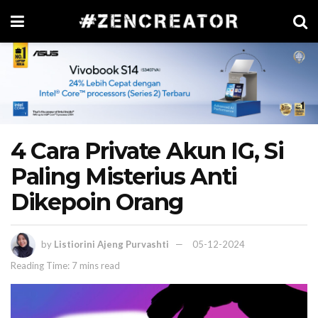
4 Cara Private Akun IG, Si
Paling Misterius Anti
Dikepoin Orang
by
Listiorini Ajeng Purvashti
05-12-2024
Reading Time: 7 mins read