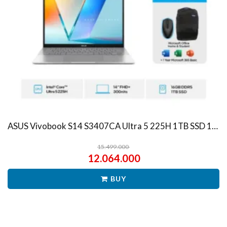
ASUS Vivobook S14 S3407CA Ultra 5 225H 1TB SSD 16GB WUXGA IPS Win11+OHS
15.499.000
12.064.000
BUY