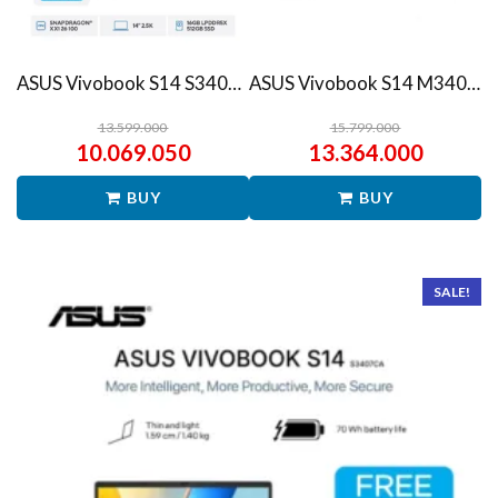
ASUS Vivobook S14 S3407QA – IPSP151M – Matte Gray
ASUS Vivobook S14 M3407HA Ryzen 7 260 1TB SSD 16GB WUXGA IPS Win11+OHS
13.599.000
15.799.000
10.069.050
13.364.000
BUY
BUY
SALE!