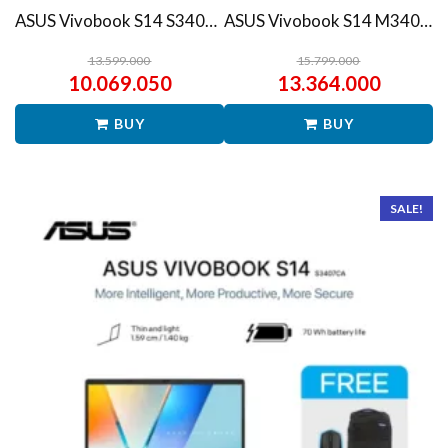
ASUS Vivobook S14 S3407QA – IPSP151M – Matte Gray
ASUS Vivobook S14 M3407HA Ryzen 7 260 1TB SSD 16GB WUXGA IPS Win11+OHS
13.599.000
15.799.000
10.069.050
13.364.000
BUY
BUY
SALE!