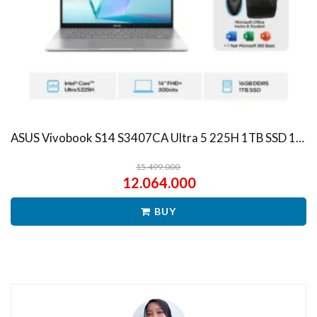
ASUS Vivobook S14 S3407CA Ultra 5 225H 1TB SSD 16GB WUXGA IPS Win11+OHS
15.499.000
12.064.000
BUY