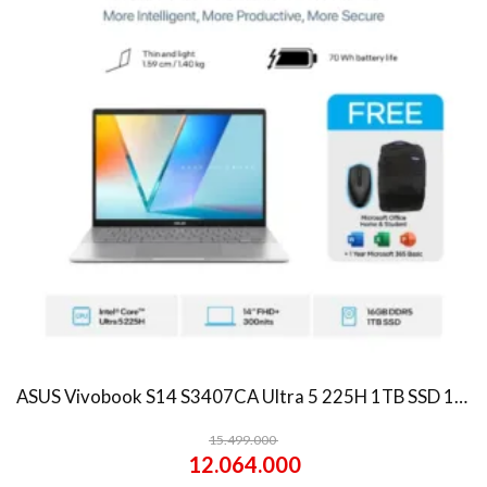
ASUS Vivobook S14 S3407CA Ultra 5 225H 1TB SSD 16GB WUXGA IPS Win11+OHS
15.499.000
12.064.000