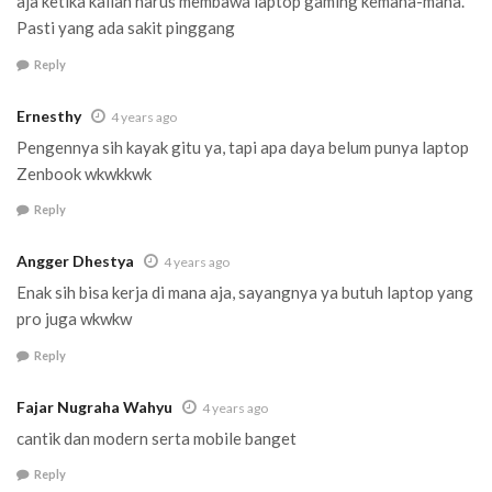
aja ketika kalian harus membawa laptop gaming kemana-mana.
Pasti yang ada sakit pinggang
Reply
Ernesthy
4 years ago
Pengennya sih kayak gitu ya, tapi apa daya belum punya laptop
Zenbook wkwkkwk
Reply
Angger Dhestya
4 years ago
Enak sih bisa kerja di mana aja, sayangnya ya butuh laptop yang
pro juga wkwkw
Reply
Fajar Nugraha Wahyu
4 years ago
cantik dan modern serta mobile banget
Reply