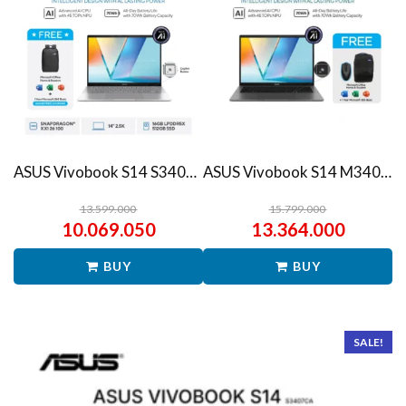
ASUS Vivobook S14 S3407QA – IPSP151M – Matte Gray
ASUS Vivobook S14 M3407HA Ryzen 7 260 1TB SSD 16GB WUXGA IPS Win11+OHS
13.599.000
15.799.000
10.069.050
13.364.000
BUY
BUY
SALE!