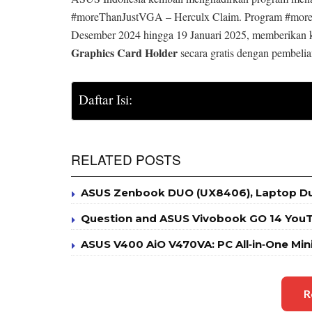
#moreThanJustVGA – Herculx Claim. Program #moreT
Desember 2024 hingga 19 Januari 2025, memberikan
Graphics Card Holder
secara gratis dengan pembelian
Daftar Isi:
RELATED POSTS
ASUS Zenbook DUO (UX8406), Laptop Du
Question and ASUS Vivobook GO 14 You
ASUS V400 AiO V470VA: PC All‑in‑One Mi
R