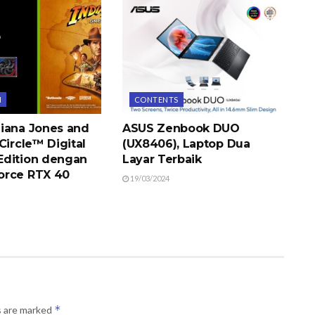
N
CONTENTS
iana Jones and
ASUS Zenbook DUO
Circle™ Digital
(UX8406), Laptop Dua
dition dengan
Layar Terbaik
orce RTX 40
19/03/2024
*
s are marked