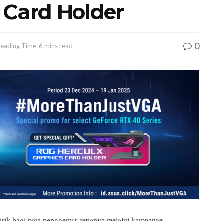
 Card Holder
0
eading Time: 6 mins read
ik bagi para penggemar setianya melalui kampanye