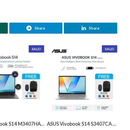
Share
Share
SALE!
SALE!
ASUS Vivobook S14 M3407HA Ryzen 7 260 1TB SSD 16GB WUXGA IPS Win11+OHS
ASUS Vivobook S14 S3407CA Ultra 5 225H 1TB SSD 16GB WUXGA IPS Win11+OHS