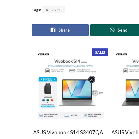
Tags:
ASUS PC
Share
Send
SALE!
ASUS Vivobook S14 S3407QA – IPSP151M – Matte Gray