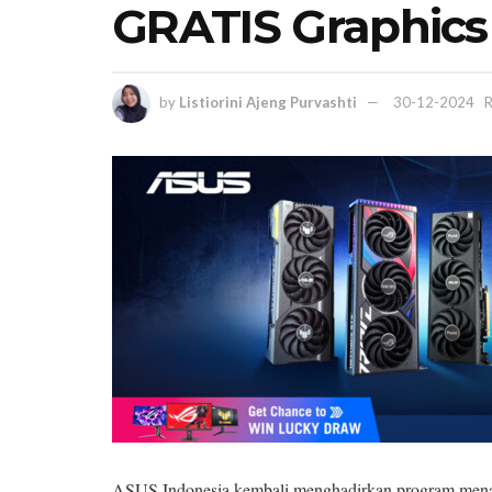
GRATIS Graphics
by
Listiorini Ajeng Purvashti
30-12-2024
R
ASUS Indonesia kembali menghadirkan program menar