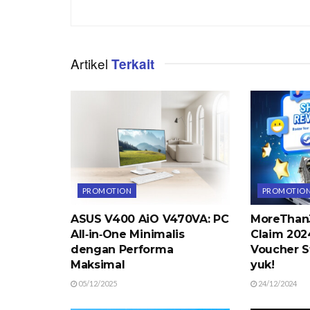
Artikel
Terkait
PROMOTION
PROMOTIO
ASUS V400 AiO V470VA: PC
MoreThan
All‑in‑One Minimalis
Claim 202
dengan Performa
Voucher S
Maksimal
yuk!
05/12/2025
24/12/2024