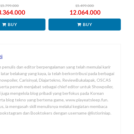
15.799.000
15.499.000
3.364.000
12.064.000
BUY
BUY
ti
ah penulis dan editor berpengalaman yang telah memulai karir
atar belakang yang kaya, ia telah berkontribusi pada berbagai
Showpoiler, Carisinyal, Diajartekno, ReviewBukalapak, OSCAS
i, serta pernah menjabat sebagai chief editor untuk Showpoiler,
ni juga mengelola blog pribadi yang berfokus pada Korean
rta blog tekno yang bertema game, www.playeatsleep.fun.
us, ia mengasah skill menulisnya melalui kegiatan membaca
 Bookstagram dan Booktokers dengan username @listioriniap.