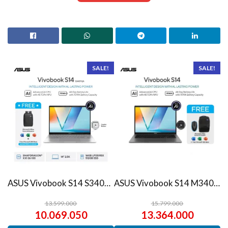
SALE!
SALE!
ASUS Vivobook S14 S3407QA – IPSP151M – Matte Gray
ASUS Vivobook S14 M3407HA Ryzen 7 260 1TB SSD 16GB WUXGA IPS Win11+OHS
13.599.000
15.799.000
10.069.050
13.364.000