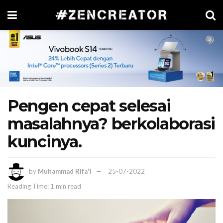
Pengen cepat selesai
masalahnya? berkolaborasi
kuncinya.
by
Muhammad Rifa'i
25-07-2022
Reading Time: 1 min read