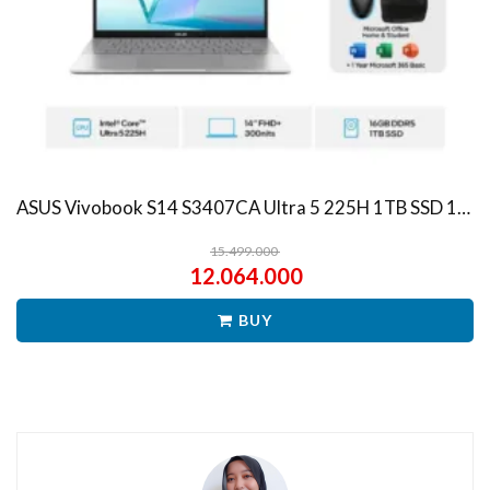
ASUS Vivobook S14 S3407CA Ultra 5 225H 1TB SSD 16GB WUXGA IPS Win11+OHS
15.499.000
12.064.000
BUY