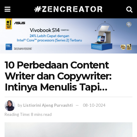
10 Perbedaan Content
Writer dan Copywriter:
Intinya Menulis Tapi…
by
Listiorini Ajeng Purvashti
08-10-2024
Reading Time: 8 mins read