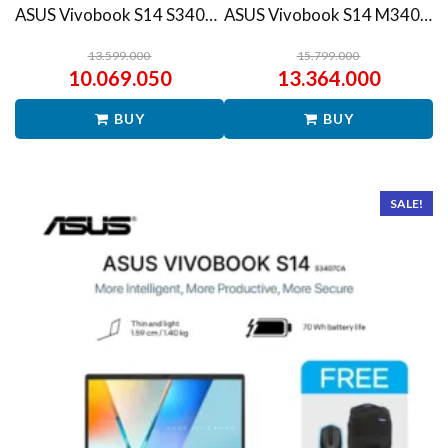
ASUS Vivobook S14 S3407QA – IPSP151M – Matte Gray
ASUS Vivobook S14 M3407HA Ryzen 7 260 1TB SSD 16GB WUXGA IPS Win11+OHS
13.599.000
15.799.000
10.069.050
13.364.000
BUY
BUY
SALE!