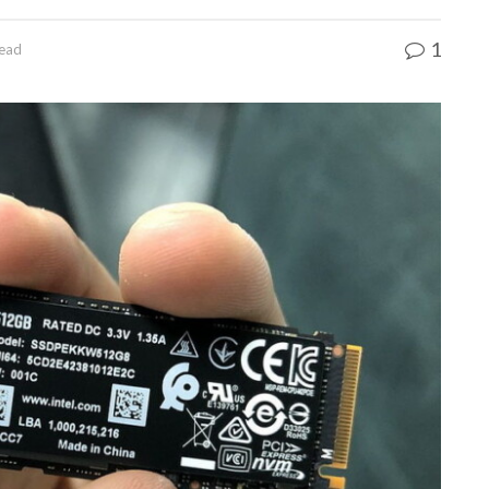
1
read