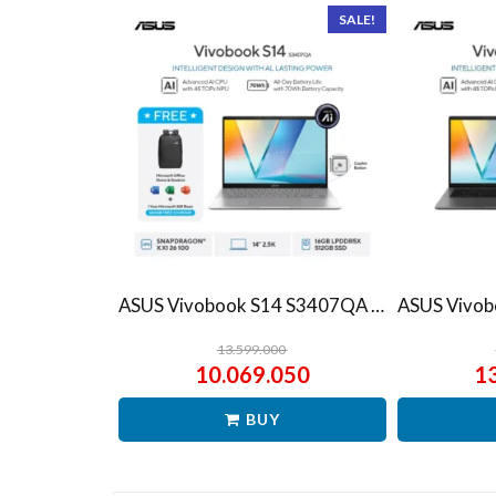
SALE!
ASUS Vivobook S14 S3407QA – IPSP151M – Matte Gray
13.599.000
10.069.050
1
BUY