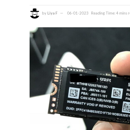
by
Liya F
06-01-2023
Reading Time: 4 mins 