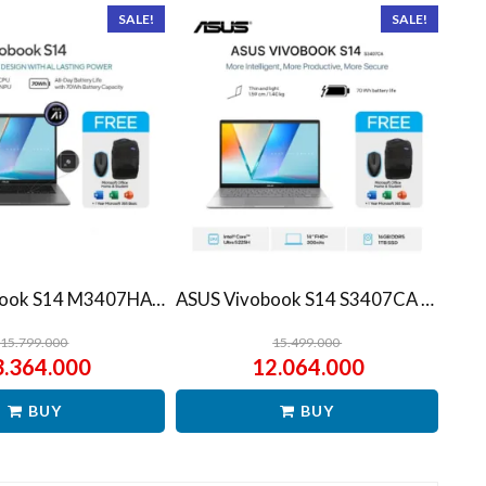
SALE!
SALE!
ASUS Vivobook S14 M3407HA Ryzen 7 260 1TB SSD 16GB WUXGA IPS Win11+OHS
ASUS Vivobook S14 S3407CA Ultra 5 225H 1TB SSD 16GB WUXGA IPS Win11+OHS
15.799.000
15.499.000
3.364.000
12.064.000
BUY
BUY