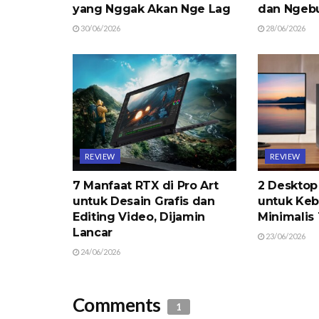
yang Nggak Akan Nge Lag
dan Ngeb
30/06/2026
28/06/2026
REVIEW
REVIEW
7 Manfaat RTX di Pro Art
2 Desktop
untuk Desain Grafis dan
untuk Keb
Editing Video, Dijamin
Minimalis
Lancar
23/06/2026
24/06/2026
Comments
1