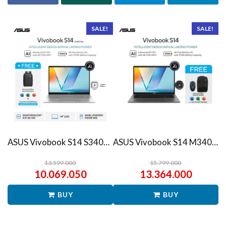
SALE!
SALE!
ASUS Vivobook S14 S3407QA – IPSP151M – Matte Gray
ASUS Vivobook S14 M3407HA Ryzen 7 260 1TB SSD 16GB WUXGA IPS Win11+OHS
13.599.000
15.799.000
10.069.050
13.364.000
BUY
BUY