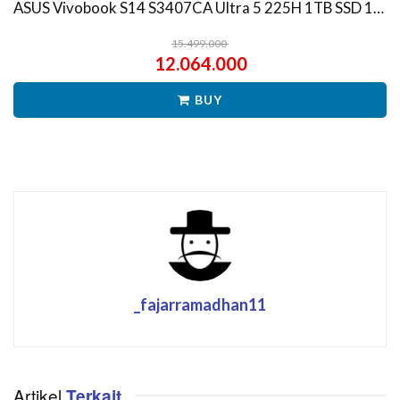
ASUS Vivobook S14 S3407CA Ultra 5 225H 1TB SSD 16GB WUXGA IPS Win11+OHS
15.499.000
12.064.000
BUY
_fajarramadhan11
Artikel
Terkait