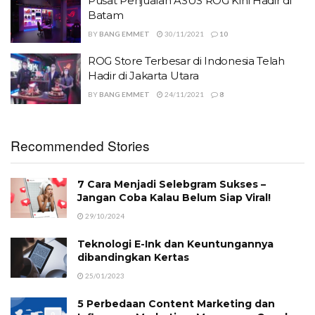
Pusat Penjualan ASUS ROG Kini Hadir di
Batam
BY
BANG EMMET
30/11/2021
10
ROG Store Terbesar di Indonesia Telah
Hadir di Jakarta Utara
BY
BANG EMMET
24/11/2021
8
Recommended Stories
7 Cara Menjadi Selebgram Sukses –
Jangan Coba Kalau Belum Siap Viral!
29/10/2024
Teknologi E-Ink dan Keuntungannya
dibandingkan Kertas
25/01/2023
5 Perbedaan Content Marketing dan