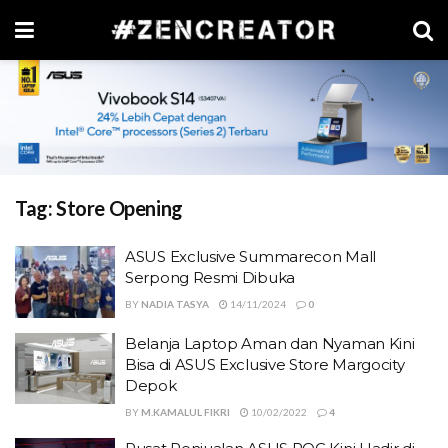
Tag:
Store Opening
ASUS Exclusive Summarecon Mall
Serpong Resmi Dibuka
BY
NADIA TASYA
14/11/2024
0
Belanja Laptop Aman dan Nyaman Kini
Bisa di ASUS Exclusive Store Margocity
Depok
BY
M.KAMALUL FIKRI
10/02/2022
4