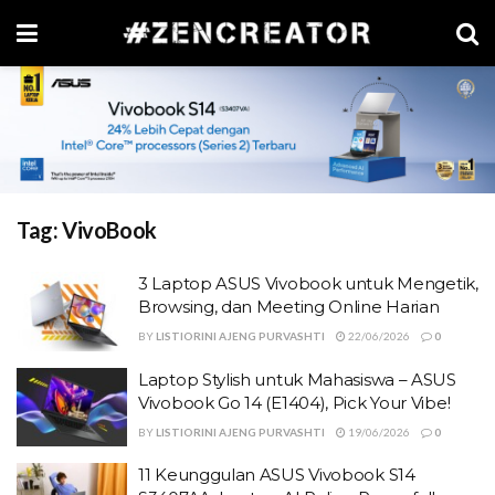
Tag:
VivoBook
3 Laptop ASUS Vivobook untuk Mengetik,
Browsing, dan Meeting Online Harian
BY
LISTIORINI AJENG PURVASHTI
22/06/2026
0
Laptop Stylish untuk Mahasiswa – ASUS
Vivobook Go 14 (E1404), Pick Your Vibe!
BY
LISTIORINI AJENG PURVASHTI
19/06/2026
0
11 Keunggulan ASUS Vivobook S14