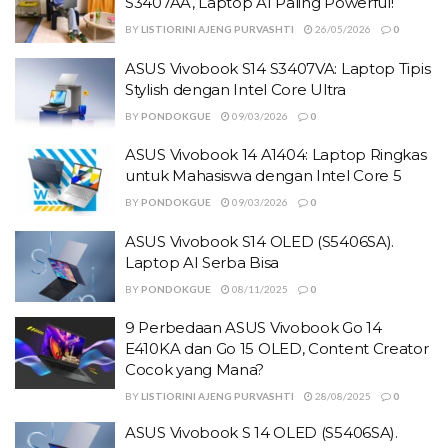
S3407AA, Laptop AI Paling Powerful!
BY
LISTIORINI AJENG PURVASHTI
26/05/2026
0
ASUS Vivobook S14 S3407VA: Laptop Tipis
Stylish dengan Intel Core Ultra
BY
PONDOKGUE
09/03/2026
0
ASUS Vivobook 14 A1404: Laptop Ringkas
untuk Mahasiswa dengan Intel Core 5
BY
PONDOKGUE
09/03/2026
0
ASUS Vivobook S14 OLED (S5406SA).
Laptop AI Serba Bisa
BY
PONDOKGUE
08/11/2025
0
9 Perbedaan ASUS Vivobook Go 14
E410KA dan Go 15 OLED, Content Creator
Cocok yang Mana?
BY
LISTIORINI AJENG PURVASHTI
28/08/2025
0
ASUS Vivobook S 14 OLED (S5406SA).