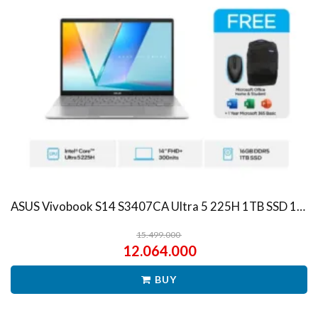
ASUS Vivobook S14 S3407CA Ultra 5 225H 1TB SSD 16GB WUXGA IPS Win11+OHS
15.499.000
12.064.000
BUY