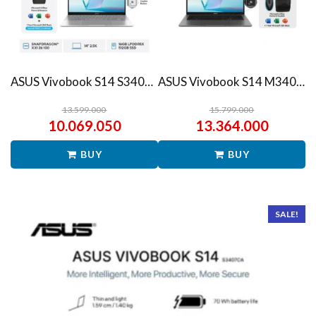
ASUS Vivobook S14 S3407QA – IPSP151M – Matte Gray
ASUS Vivobook S14 M3407HA Ryzen 7 260 1TB SSD 16GB WUXGA IPS Win11+OHS
13.599.000
15.799.000
10.069.050
13.364.000
BUY
BUY
SALE!