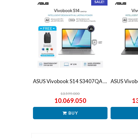
SALE!
ASUS Vivobook S14 S3407QA – IPSP151M – Matte Gray
13.599.000
10.069.050
1
BUY