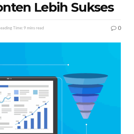
onten Lebih Sukses
0
eading Time: 9 mins read