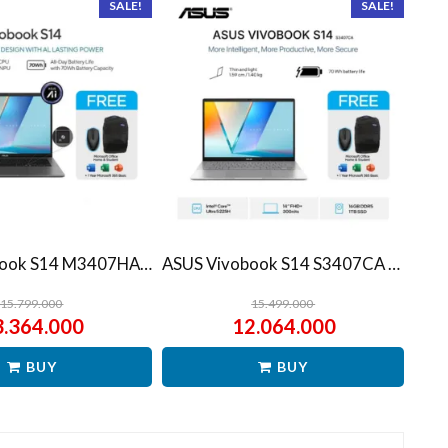
SALE!
SALE!
ASUS Vivobook S14 M3407HA Ryzen 7 260 1TB SSD 16GB WUXGA IPS Win11+OHS
ASUS Vivobook S14 S3407CA Ultra 5 225H 1TB SSD 16GB WUXGA IPS Win11+OHS
15.799.000
15.499.000
3.364.000
12.064.000
BUY
BUY