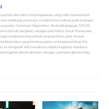
ti
ah penulis dan editor berpengalaman yang telah memulai karir
atar belakang yang kaya, ia telah berkontribusi pada berbagai
Showpoiler, Carisinyal, Diajartekno, ReviewBukalapak, OSCAS
i, serta pernah menjabat sebagai chief editor untuk Showpoiler,
ni juga mengelola blog pribadi yang berfokus pada Korean
rta blog tekno yang bertema game, www.playeatsleep.fun.
us, ia mengasah skill menulisnya melalui kegiatan membaca
 Bookstagram dan Booktokers dengan username @listioriniap.