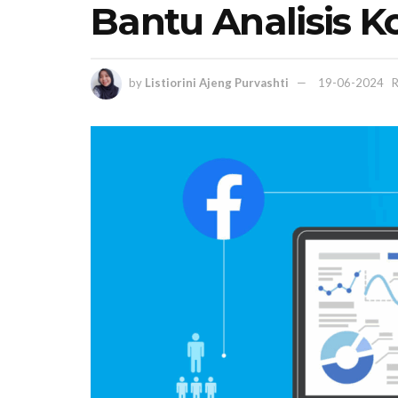
Bantu Analisis K
by
Listiorini Ajeng Purvashti
19-06-2024
R