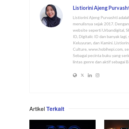
Listiorini Ajeng Purvash
Listiorini Ajeng Purvashti adal
menulisnya sejak 2017. Dengan l
website seperti Urbandigital, 
ID, Digitalic ID dan banyak lag
Keluyuran, dan Kamini. Listiori
Culture, www.hobihepi.com, se
Sebagai pecinta buku yang seri
lintas genre dan aktif sebagai
Artikel
Terkait