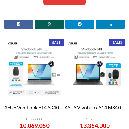
SALE!
SALE!
ASUS Vivobook S14 S3407QA – IPSP151M – Matte Gray
ASUS Vivobook S14 M3407HA Ryzen 7 260 1TB SSD 16GB WUXGA IPS Win11+OHS
13.599.000
15.799.000
10.069.050
13.364.000