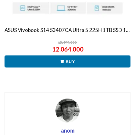
ASUS Vivobook S14 S3407CA Ultra 5 225H 1TB SSD 16GB WUXGA IPS Win11+OHS
15.499.000
12.064.000
BUY
anom