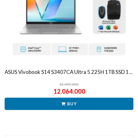
ASUS Vivobook S14 S3407CA Ultra 5 225H 1TB SSD 16GB WUXGA IPS Win11+OHS
15.499.000
12.064.000
BUY