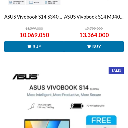
ASUS Vivobook S14 S3407QA – IPSP151M – Matte Gray
ASUS Vivobook S14 M3407HA Ryzen 7 260 1TB SSD 16GB WUXGA IPS Win11+OHS
13.599.000
15.799.000
10.069.050
13.364.000
BUY
BUY
SALE!