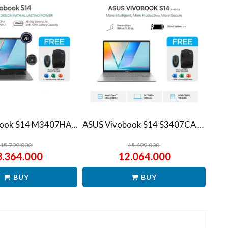
ASUS Vivobook S14 M3407HA Ryzen 7 260 1TB SSD 16GB WUXGA IPS Win11+OHS
ASUS Vivobook S14 S3407CA Ultra 5 225H 1TB SSD 16GB WUXGA IPS Win11+OHS
15.799.000
15.499.000
3.364.000
12.064.000
BUY
BUY