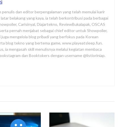
ti
ah penulis dan editor berpengalaman yang telah memulai karir
atar belakang yang kaya, ia telah berkontribusi pada berbagai
Showpoiler, Carisinyal, Diajartekno, ReviewBukalapak, OSCAS
i, serta pernah menjabat sebagai chief editor untuk Showpoiler,
ni juga mengelola blog pribadi yang berfokus pada Korean
rta blog tekno yang bertema game, www.playeatsleep.fun.
us, ia mengasah skill menulisnya melalui kegiatan membaca
 Bookstagram dan Booktokers dengan username @listioriniap.