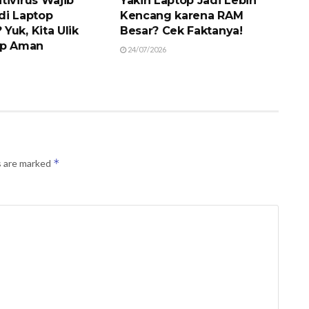
tivirus Wajib
Yakin Laptop Jadi Lebih
di Laptop
Kencang karena RAM
Yuk, Kita Ulik
Besar? Cek Faktanya!
op Aman
24/07/2026
*
s are marked