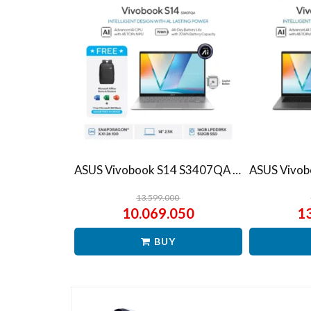
ASUS Vivobook S14 S3407QA – IPSP151M – Matte Gray
13.599.000
10.069.050
1
BUY