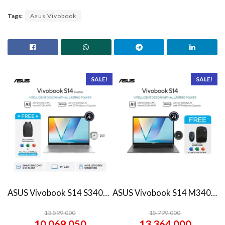
Tags:
Asus Vivobook
SALE!
SALE!
ASUS Vivobook S14 S3407QA – IPSP151M – Matte Gray
ASUS Vivobook S14 M3407HA Ryzen 7 260 1TB SSD 16GB WUXGA IPS Win11+OHS
13.599.000
15.799.000
10.069.050
13.364.000