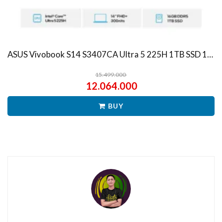
ASUS Vivobook S14 S3407CA Ultra 5 225H 1TB SSD 16GB WUXGA IPS Win11+OHS
15.499.000
12.064.000
BUY