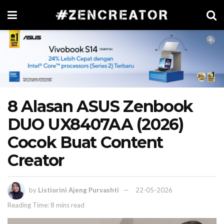
8 Alasan ASUS Zenbook
DUO UX8407AA (2026)
Cocok Buat Content
Creator
by
Listiorini Ajeng Purvashti
22-05-2026
Reading Time: 8 mins read