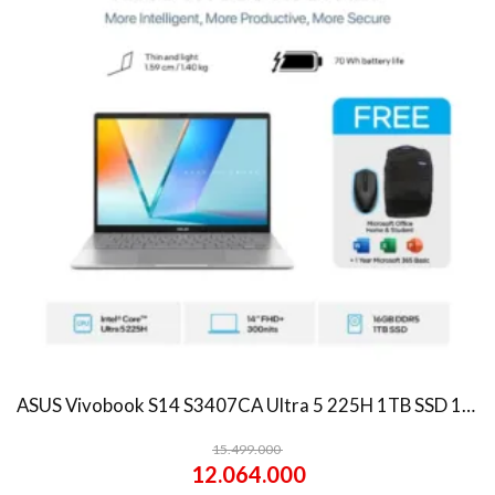
ASUS Vivobook S14 S3407CA Ultra 5 225H 1TB SSD 16GB WUXGA IPS Win11+OHS
15.499.000
12.064.000