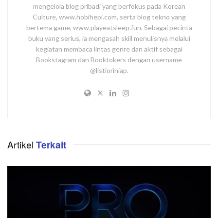
mengelola blog pribadi yang berfokus pada Korean
Culture, www.hobihepi.com, serta blog tekno yang
bertema game, www.playeatsleep.fun. Sebagai pecinta
buku yang serius, ia mengasah skill menulisnya melalui
kegiatan membaca lintas genre dan aktif sebagai
Bookstagram dan Booktokers dengan username
@listioriniap.
Artikel
Terkait