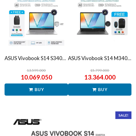
ASUS Vivobook S14 S3407QA – IPSP151M – Matte Gray
ASUS Vivobook S14 M3407HA Ryzen 7 260 1TB SSD 16GB WUXGA IPS Win11+OHS
13.599.000
15.799.000
10.069.050
13.364.000
BUY
BUY
SALE!