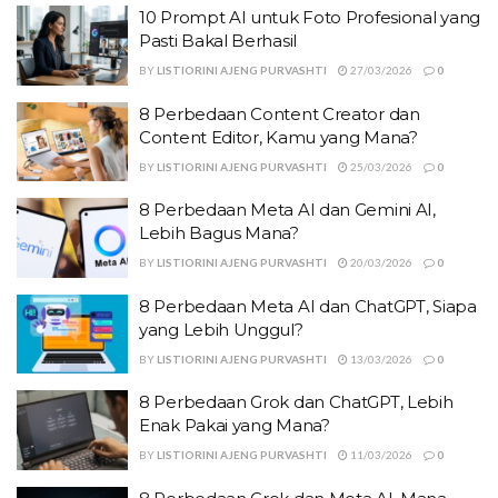
10 Prompt AI untuk Foto Profesional yang
Pasti Bakal Berhasil
BY
LISTIORINI AJENG PURVASHTI
27/03/2026
0
8 Perbedaan Content Creator dan
Content Editor, Kamu yang Mana?
BY
LISTIORINI AJENG PURVASHTI
25/03/2026
0
8 Perbedaan Meta AI dan Gemini AI,
Lebih Bagus Mana?
BY
LISTIORINI AJENG PURVASHTI
20/03/2026
0
8 Perbedaan Meta AI dan ChatGPT, Siapa
yang Lebih Unggul?
BY
LISTIORINI AJENG PURVASHTI
13/03/2026
0
8 Perbedaan Grok dan ChatGPT, Lebih
Enak Pakai yang Mana?
BY
LISTIORINI AJENG PURVASHTI
11/03/2026
0