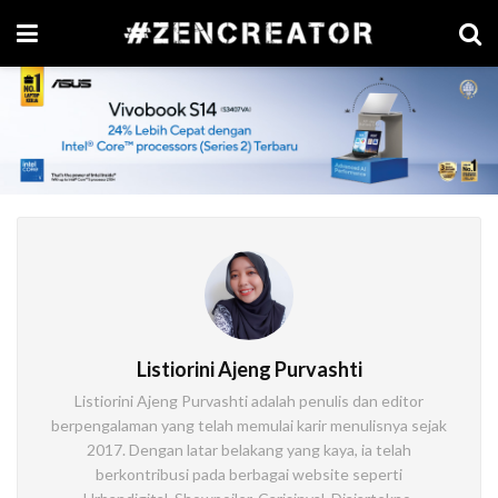
Listiorini Ajeng Purvashti
Listiorini Ajeng Purvashti adalah penulis dan editor
berpengalaman yang telah memulai karir menulisnya sejak
2017. Dengan latar belakang yang kaya, ia telah
berkontribusi pada berbagai website seperti