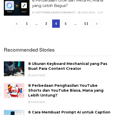
8 Perbedaan Grok dan Meta AI, Mana
yang Lebih Bagus?
BY
LISTIORINI AJENG PURVASHTI
09/03/2026
0
1
…
3
4
5
…
51
Recommended Stories
8 Ukuran Keyboard Mechanical yang Pas
Buat Para Content Creator
16/07/2025
8 Perbedaan Penghasilan YouTube
Shorts dan YouTube Biasa, Mana yang
Lebih Untung?
02/02/2026
6 Cara Membuat Prompt AI untuk Caption