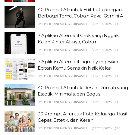
40 Prompt AI untuk Edit Foto dengan
Berbagai Tema, Cobain Pakai Gemini AI!
BY
LISTIORINI AJENG PURVASHTI
06/04/2026
0
7 Aplikasi Alternatif Grok yang Nggak
Kalah Pinter AI-nya, Cobain!
BY
LISTIORINI AJENG PURVASHTI
04/04/2026
0
7 Aplikasi Alternatif Figma yang Bikin
Editan Kamu Semakin Naik Kelas
BY
LISTIORINI AJENG PURVASHTI
02/04/2026
0
40 Prompt AI untuk Desain Rumah yang
Estetik, Minimalis, dan Bagus
BY
LISTIORINI AJENG PURVASHTI
31/03/2026
0
30 Prompt AI untuk Foto Keluarga: Hasil
Cepat, Estetik, dan Keren
BY
LISTIORINI AJENG PURVASHTI
29/03/2026
0