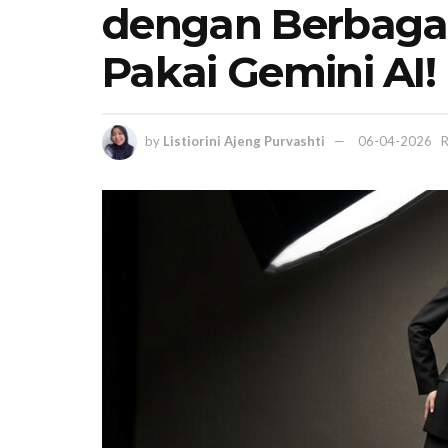
dengan Berbagai
Pakai Gemini AI!
by
Listiorini Ajeng Purvashti
06-04-2026
R