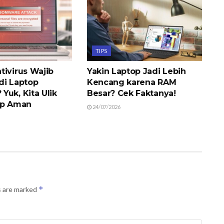
TIPS
tivirus Wajib
Yakin Laptop Jadi Lebih
di Laptop
Kencang karena RAM
Yuk, Kita Ulik
Besar? Cek Faktanya!
op Aman
24/07/2026
*
s are marked