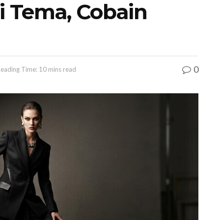
 Tema, Cobain
0
eading Time: 10 mins read