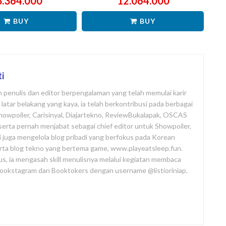
3.364.000
12.064.000
BUY
BUY
ti
ah penulis dan editor berpengalaman yang telah memulai karir
atar belakang yang kaya, ia telah berkontribusi pada berbagai
Showpoiler, Carisinyal, Diajartekno, ReviewBukalapak, OSCAS
i, serta pernah menjabat sebagai chief editor untuk Showpoiler,
ni juga mengelola blog pribadi yang berfokus pada Korean
rta blog tekno yang bertema game, www.playeatsleep.fun.
us, ia mengasah skill menulisnya melalui kegiatan membaca
 Bookstagram dan Booktokers dengan username @listioriniap.