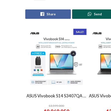
Share
Send
SALE!
ASUS Vivobook S14 S3407QA – IPSP151M – Matte Gray
13.599.000