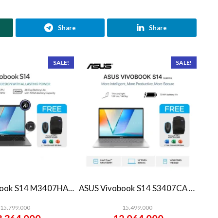
Share
Share
SALE!
SALE!
ASUS Vivobook S14 M3407HA Ryzen 7 260 1TB SSD 16GB WUXGA IPS Win11+OHS
ASUS Vivobook S14 S3407CA Ultra 5 225H 1TB SSD 16GB WUXGA IPS Win11+OHS
15.799.000
15.499.000