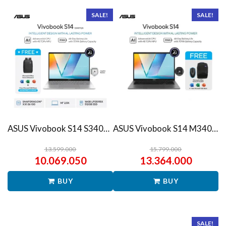
SALE!
SALE!
ASUS Vivobook S14 S3407QA – IPSP151M – Matte Gray
ASUS Vivobook S14 M3407HA Ryzen 7 260 1TB SSD 16GB WUXGA IPS Win11+OHS
13.599.000
15.799.000
10.069.050
13.364.000
BUY
BUY
SALE!