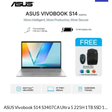
ASUS Vivobook S14 S3407CA Ultra 5 225H 1TB SSD 16GB WUXGA IPS Win11+OHS