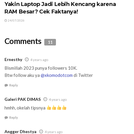
Yakin Laptop Jadi Lebih Kencang karena
RAM Besar? Cek Faktanya!
24/07/2026
Comments
11
Ernesthy
4 years ago
Bismillah 2023 punya followers 10K.
Btw follow aku ya
@xkomodotcom
di Twitter
Reply
Galeri PAK DIMAS
4 years ago
hmhh, okelah tipsnya
Reply
Angger Dhestya
4 years ago