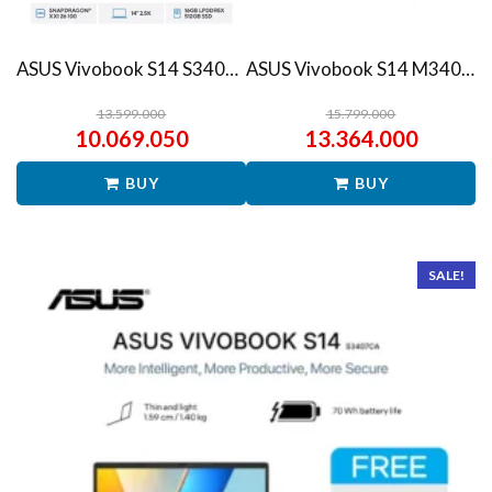
ASUS Vivobook S14 S3407QA – IPSP151M – Matte Gray
ASUS Vivobook S14 M3407HA Ryzen 7 260 1TB SSD 16GB WUXGA IPS Win11+OHS
13.599.000
15.799.000
10.069.050
13.364.000
BUY
BUY
SALE!