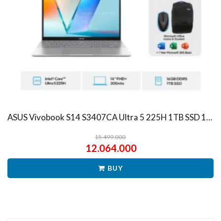
ASUS Vivobook S14 S3407CA Ultra 5 225H 1TB SSD 16GB WUXGA IPS Win11+OHS
15.499.000
12.064.000
BUY