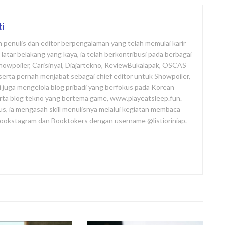
ti
ah penulis dan editor berpengalaman yang telah memulai karir
atar belakang yang kaya, ia telah berkontribusi pada berbagai
Showpoiler, Carisinyal, Diajartekno, ReviewBukalapak, OSCAS
i, serta pernah menjabat sebagai chief editor untuk Showpoiler,
ni juga mengelola blog pribadi yang berfokus pada Korean
rta blog tekno yang bertema game, www.playeatsleep.fun.
us, ia mengasah skill menulisnya melalui kegiatan membaca
 Bookstagram dan Booktokers dengan username @listioriniap.