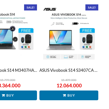
SALE!
SALE!
ASUS Vivobook S14 M3407HA Ryzen 7 260 1TB SSD 16GB WUXGA IPS Win11+OHS
ASUS Vivobook S14 S3407CA Ultra 5 225H 1TB SSD 16GB WUXGA IPS Win11+OHS
15.799.000
15.499.000
3.364.000
12.064.000
BUY
BUY