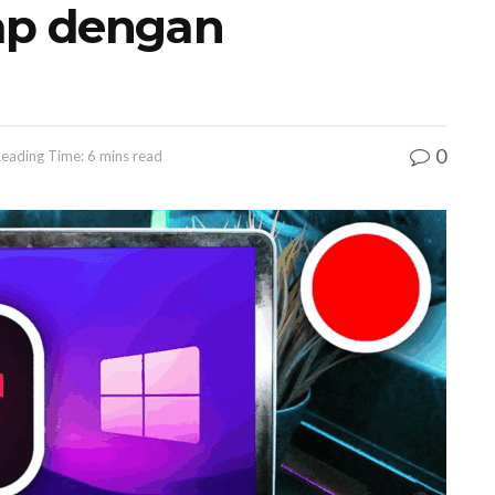
ap dengan
0
eading Time: 6 mins read