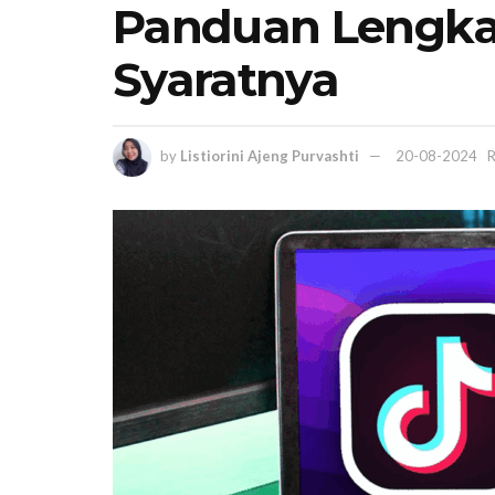
Panduan Lengk
Syaratnya
by
Listiorini Ajeng Purvashti
20-08-2024
R