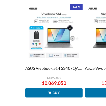
SALE!
ASUS Vivobook S14 S3407QA – IPSP151M – Matte Gray
13.599.000
10.069.050
1
BUY